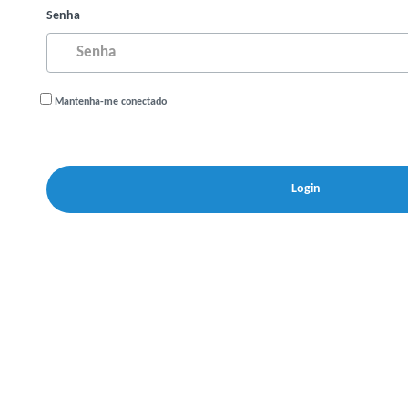
Senha
Mantenha-me conectado
Login